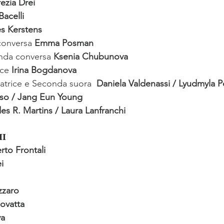
ezia Drei
acelli
es Kerstens
conversa 
Emma Posman
nda conversa 
Ksenia Chubunova
ice 
Irina Bogdanova
atrice e Seconda suora 
Daniela Valdenassi / Lyudmyla P
uso / Jang Eun Young
es R. Martins / Laura Lanfranchi 
hi
rto Frontali
i
zzaro
ovatta
va