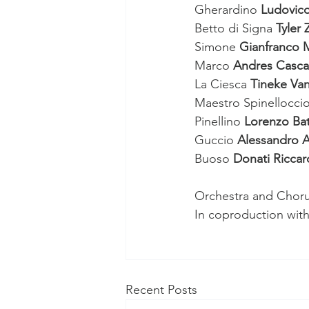
Gherardino
 Ludovico
Betto
di Signa
 Tyler
Simone
 Gianfranco 
Marco
 Andres Casca
La Ciesca
 Tineke Va
Maestro Spinellocci
Pinellino
 Lorenzo Bat
Guccio
 Alessandro 
Buoso
 Donati Riccar
Orchestra and Choru
In coproduction wit
Recent Posts