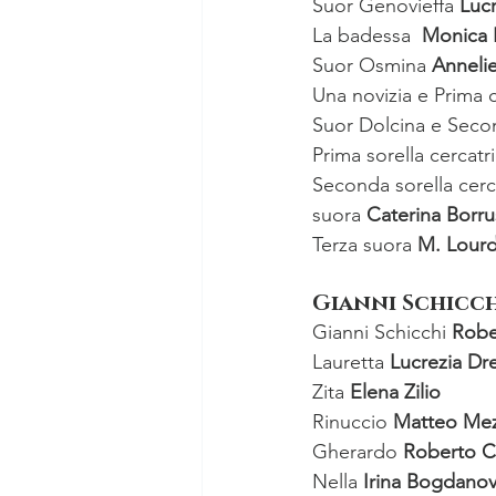
Suor Genovieffa 
Lucr
La badessa  
Monica B
Suor Osmina 
Anneli
Una novizia e Prima 
Suor Dolcina e Seco
Prima sorella cercatr
Seconda sorella cerc
suora 
Caterina Borr
Terza suora 
M. Lourd
Gianni Schicc
Gianni Schicchi 
Robe
Lauretta 
Lucrezia Dre
Zita 
Elena Zilio
Rinuccio
 Matteo Me
Gherardo
 Roberto C
Nella
 Irina Bogdano