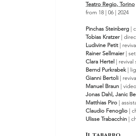
Teatro Regio, Torino
from 18 | 06 | 2024
Pinchas Steinberg
 |
Tobias Kratzer
 | dire
Ludivine Petit
 | reviv
Rainer Sellmaier
 | s
Clara Hertel
 | reviva
Bernd Purkrabek
 | l
Gianni Bertoli
 | reviv
Manuel Braun
 | vide
Jonas Dahl, Janic Be
Matthias Piro
 | assis
Claudio Fenoglio
 | 
Ulisse Trabacchin
 | c
Il tabarro