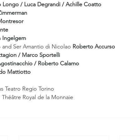
 Longo / Luca Degrandi / Achille Coatto
 Zimmerman
Montresor
nte
n Ingelgem
o and Ser Amantio di Nicolao
 Roberto Accurso
tagion / Marco Sportelli
Agostinacchio / Roberto Calamo 
do Mattiotto
s Teatro Regio Torino
h Théâtre Royal de la Monnaie