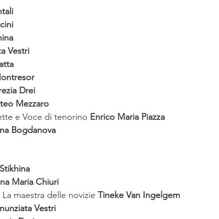
tali
cini
hina
a Vestri
atta
ontresor
rezia Drei
teo Mezzaro
tte e Voce di tenorino 
Enrico Maria Piazza
rina Bogdanova
Stikhina
na Maria Chiuri
 La maestra delle novizie 
Tineke Van Ingelgem
nunziata Vestri