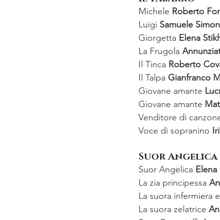
Michele 
Roberto Fon
Luigi 
Samuele Simon
Giorgetta 
Elena Stik
La Frugola 
Annunziat
Il Tinca 
Roberto Cov
Il Talpa 
Gianfranco M
Giovane amante 
Luc
Giovane amante 
Mat
Venditore di canzone
Voce di sopranino 
I
Suor Angelica
Suor Angelica 
Elena 
La zia principessa 
An
La suora infermiera e
La suora zelatrice 
An