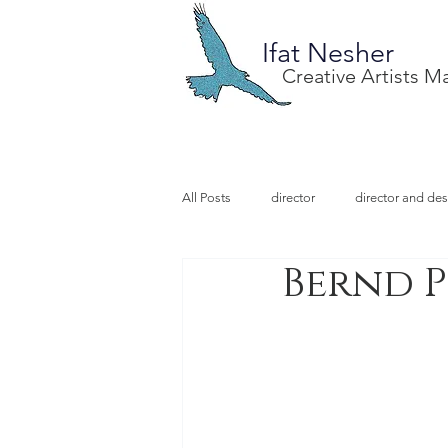
Ifat Nesher
Creative Artists 
All Posts
director
director and des
Bernd P
special project
design
illu
video designer