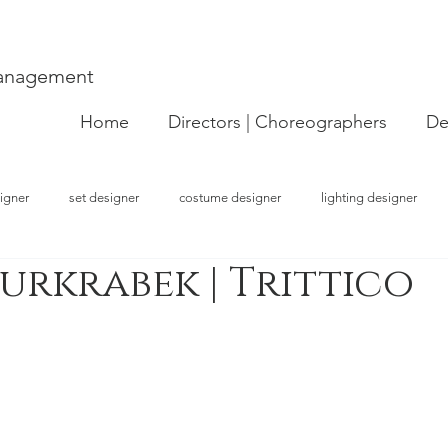
Management
Home
Directors | Choreographers
De
igner
set designer
costume designer
lighting designer
urkrabek | Trittico
strator
choreographer
visual artist
performer
concept